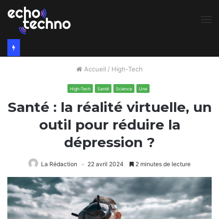
M
Accueil
/
High-Tech
High-Tech
Santé
Science
Une
Santé : la réalité virtuelle, un
outil pour réduire la
dépression ?
La Rédaction
22 avril 2024
2 minutes de lecture