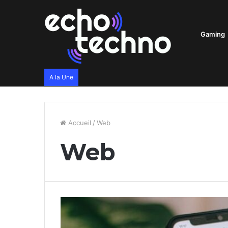
Gaming
A la Une
Accueil
/
Web
Web