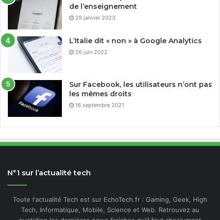
de l’enseignement
29 janvier 2023
L’Italie dit « non » à Google Analytics
26 juin 2022
Sur Facebook, les utilisateurs n’ont pas
les mêmes droits
16 septembre 2021
N°1 sur l’actualité tech
Toute l'actualité Tech est sur EchoTech.fr : Gaming, Geek, High
Tech, Informatique, Mobile, Science et Web. Retrouvez au
quotidien les dernières news fraiches qu'il faut absolument