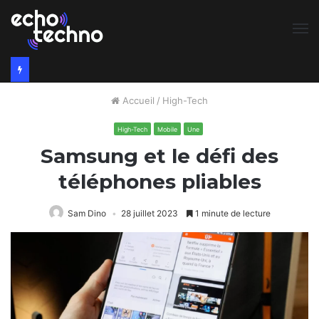
M
Accueil
/
High-Tech
High-Tech
Mobile
Une
Samsung et le défi des
téléphones pliables
Sam Dino
28 juillet 2023
1 minute de lecture