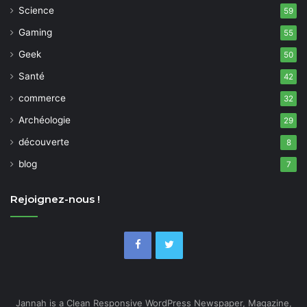
Science
59
Gaming
55
Geek
50
Santé
42
commerce
32
Archéologie
29
découverte
8
blog
7
Rejoignez-nous !
Jannah is a Clean Responsive WordPress Newspaper, Magazine,