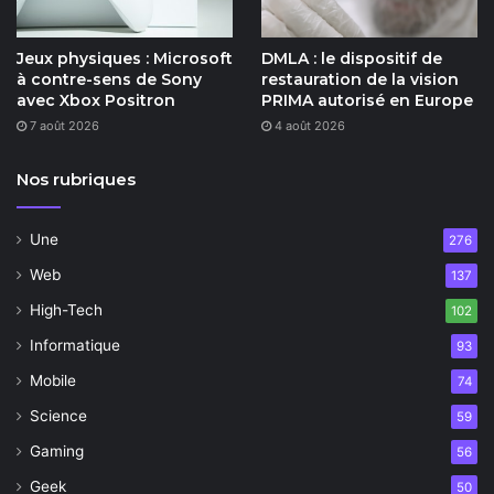
Jeux physiques : Microsoft
DMLA : le dispositif de
à contre-sens de Sony
restauration de la vision
avec Xbox Positron
PRIMA autorisé en Europe
7 août 2026
4 août 2026
Nos rubriques
Une
276
Web
137
High-Tech
102
Informatique
93
Mobile
74
Science
59
Gaming
56
Geek
50