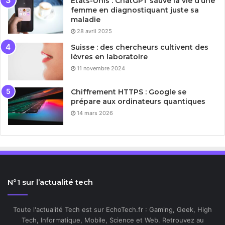
États-Unis : ChatGPT sauve la vie d’une
femme en diagnostiquant juste sa
maladie
28 avril 2025
Suisse : des chercheurs cultivent des
lèvres en laboratoire
11 novembre 2024
Chiffrement HTTPS : Google se
prépare aux ordinateurs quantiques
14 mars 2026
N°1 sur l’actualité tech
Toute l'actualité Tech est sur EchoTech.fr : Gaming, Geek, High
Tech, Informatique, Mobile, Science et Web. Retrouvez au