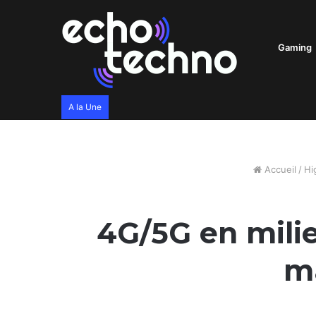
Gaming
A la Une
Accueil
/
Hi
4G/5G en milie
ma