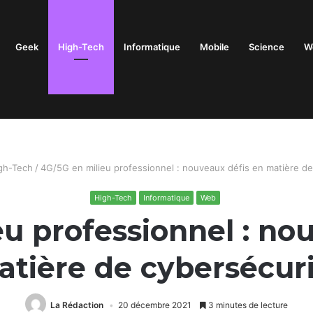
Geek
High-Tech
Informatique
Mobile
Science
W
gh-Tech
/
4G/5G en milieu professionnel : nouveaux défis en matière de
High-Tech
Informatique
Web
u professionnel : no
tière de cybersécur
La Rédaction
20 décembre 2021
3 minutes de lecture