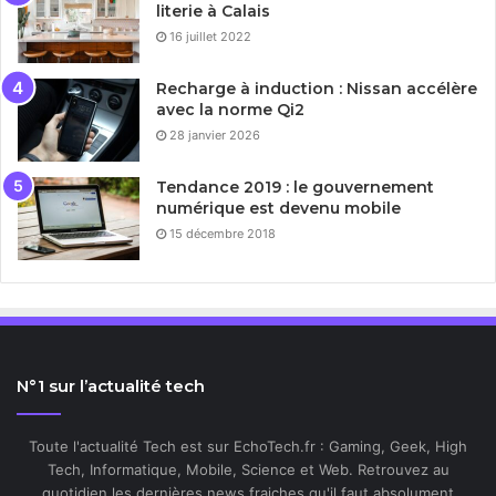
literie à Calais
16 juillet 2022
Recharge à induction : Nissan accélère
avec la norme Qi2
28 janvier 2026
Tendance 2019 : le gouvernement
numérique est devenu mobile
15 décembre 2018
N°1 sur l’actualité tech
Toute l'actualité Tech est sur EchoTech.fr : Gaming, Geek, High
Tech, Informatique, Mobile, Science et Web. Retrouvez au
quotidien les dernières news fraiches qu'il faut absolument