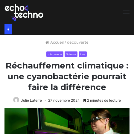
M
Accueil
/
découverte
découverte
Science
Une
Réchauffement climatique :
une cyanobactérie pourrait
faire la différence
Julie Laterre
27 novembre 2024
2 minutes de lecture