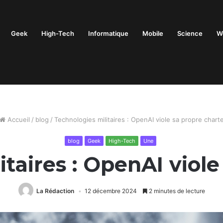
Geek
High-Tech
Informatique
Mobile
Science
W
Accueil
/
blog
/
Technologies militaires : OpenAI viole sa propre chart
blog
Geek
High-Tech
Une
itaires : OpenAI viole
La Rédaction
12 décembre 2024
2 minutes de lecture