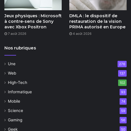
Jeux physiques : Microsoft
DMLA : le dispositif de
à contre-sens de Sony
restauration de la vision
avec Xbox Positron
PRIMA autorisé en Europe
7 août 2026
4 août 2026
Nos rubriques
Une
276
Web
137
High-Tech
102
Informatique
93
Mobile
74
Science
59
Gaming
56
Geek
50