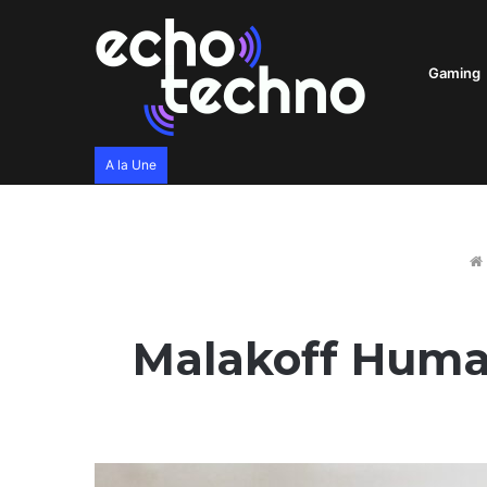
Gaming
A la Une
Malakoff Human