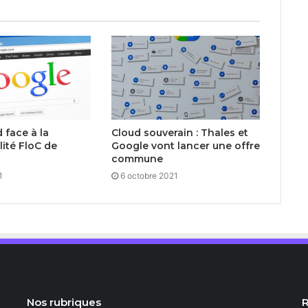
 face à la
Cloud souverain : Thales et
ité FloC de
Google vont lancer une offre
commune
1
6 octobre 2021
Nos rubriques
R