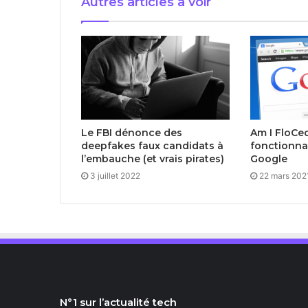
Autres articles à voir
Le FBI dénonce des
Am I FloCed
deepfakes faux candidats à
fonctionnal
l’embauche (et vrais pirates)
Google
3 juillet 2022
22 mars 202
N°1 sur l’actualité tech