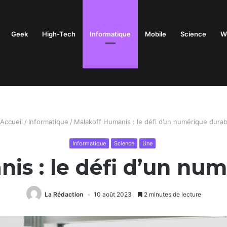
Geek
High-Tech
Informatique
Mobile
Science
W
Accueil
/
Informatique
/
Malakoff Humanis : le défi d’un numérique dura
Informatique
Science
Une
is : le défi d’un nu
La Rédaction
10 août 2023
2 minutes de lecture