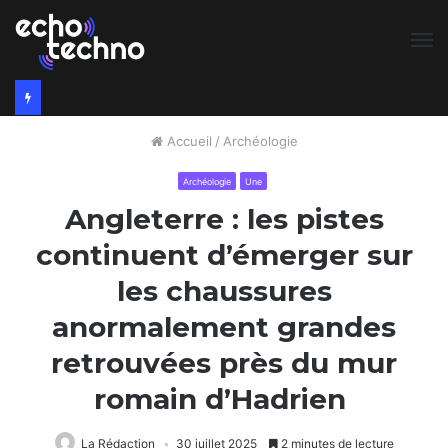
M
Accueil
/
Archéologie
Archéologie
Une
Angleterre : les pistes
continuent d’émerger sur
les chaussures
anormalement grandes
retrouvées près du mur
romain d’Hadrien
La Rédaction
30 juillet 2025
2 minutes de lecture