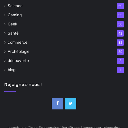
Science
59
Gaming
55
Geek
50
Santé
42
commerce
32
Archéologie
29
découverte
8
blog
7
Rejoignez-nous !
Jannah is a Clean Responsive WordPress Newspaper, Magazine,