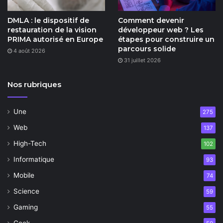
DMLA : le dispositif de
Comment devenir
restauration de la vision
développeur web ? Les
PRIMA autorisé en Europe
étapes pour construire un
parcours solide
4 août 2026
31 juillet 2026
Nos rubriques
Une
275
Web
137
High-Tech
102
Informatique
93
Mobile
74
Science
59
Gaming
55
Geek