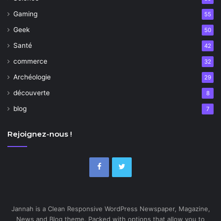
Gaming
55
Geek
50
Santé
42
commerce
32
Archéologie
29
découverte
8
blog
7
Rejoignez-nous !
Jannah is a Clean Responsive WordPress Newspaper, Magazine,
News and Blog theme. Packed with options that allow you to