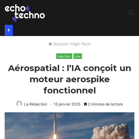
M
Accueil
/
High-Tech
High-Tech
Une
Aérospatial : l’IA conçoit un
moteur aerospike
fonctionnel
La Rédaction
15 janvier 2025
2 minutes de lecture