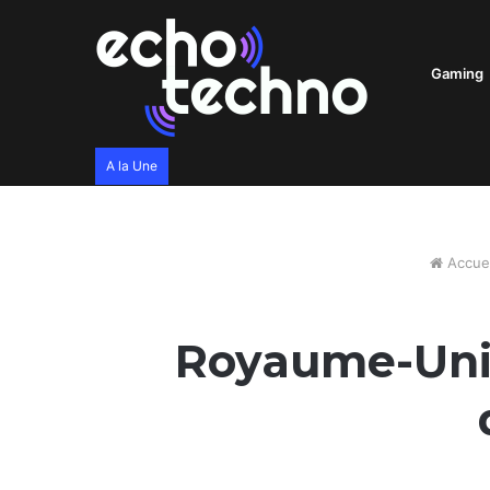
Gaming
A la Une
Accuei
Royaume-Uni 