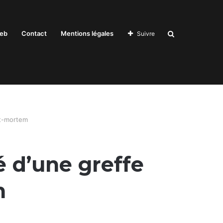
Recherche
eb
Contact
Mentions légales
Suivre
pour
st-mortem
 d’une greffe
m