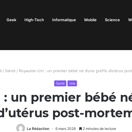
Geek
High-Tech
Informatique
Mobile
Science
W
l
/
Santé
/
Royaume-Uni : un premier bébé né d’une greffe d’utérus po
Santé
Une
: un premier bébé né
d’utérus post-morte
La Rédaction
6 mars 2026
2 minutes de lecture