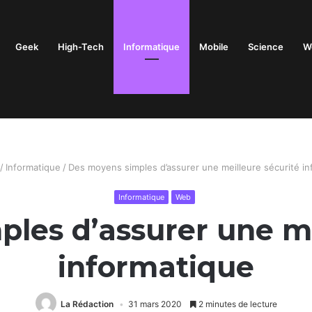
Geek
High-Tech
Informatique
Mobile
Science
W
/
Informatique
/
Des moyens simples d’assurer une meilleure sécurité in
Informatique
Web
les d’assurer une me
informatique
La Rédaction
31 mars 2020
2 minutes de lecture